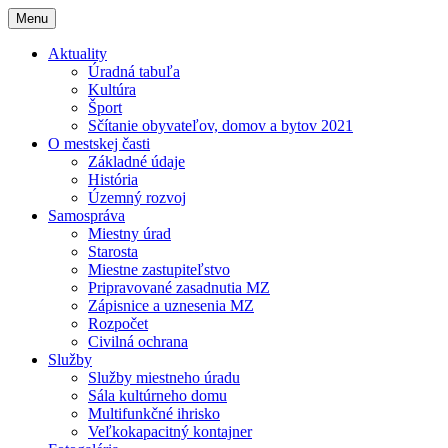
Menu
Aktuality
Úradná tabuľa
Kultúra
Šport
Sčítanie obyvateľov, domov a bytov 2021
O mestskej časti
Základné údaje
História
Územný rozvoj
Samospráva
Miestny úrad
Starosta
Miestne zastupiteľstvo
Pripravované zasadnutia MZ
Zápisnice a uznesenia MZ
Rozpočet
Civilná ochrana
Služby
Služby miestneho úradu
Sála kultúrneho domu
Multifunkčné ihrisko
Veľkokapacitný kontajner