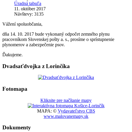
Úradná tabuľa
11. október 2017
Návštevy: 3135
Vážení spoluobčania,
dňa 14. 10. 2017 bude vykonaný odpočet zemného plynu
pracovníkom Slovenskej pošty a. s., prosíme o sprístupnenie
plynomerov a zabezpečenie psov.
Ďakujeme.
Dvadsaťdvojka z Lorinčíka
Fotomapa
Kliknite pre načítanie mapy
MAPA: ©
Vydavateľstvo CBS
www.malovanemapy.sk
Dokumenty