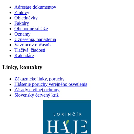
Adresáre dokumentov
Zmluvy
Objednávky
Faktúry
Obchodné súťaže
Oznamy
Uznesenia, nariadenia
Vavrincov občasník
Tlačivá, žiadosti
Kalendáre
Linky, kontakty
Zákaznícke linky, poruchy
Hlásenie poruchy verejného osvetlenia
Zásady civilnej ochrany
Slovenský červený kríž