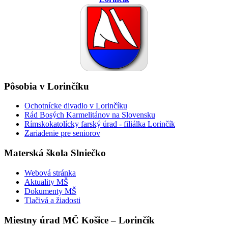
Pôsobia v Lorinčíku
Ochotnícke divadlo v Lorinčíku
Rád Bosých Karmelitánov na Slovensku
Rímskokatolícky farský úrad - filiálka Lorinčík
Zariadenie pre seniorov
Materská škola Slniečko
Webová stránka
Aktuality MŠ
Dokumenty MŠ
Tlačivá a žiadosti
Miestny úrad MČ Košice – Lorinčík