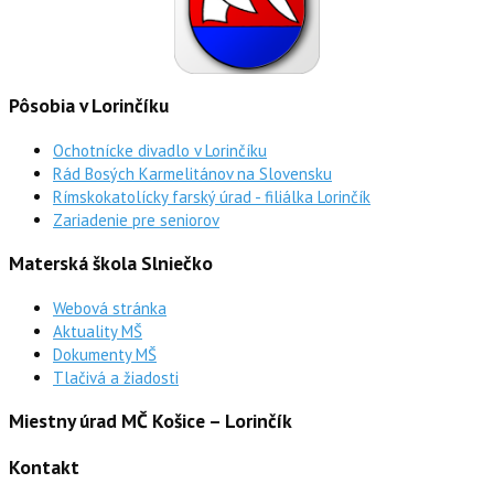
Pôsobia v Lorinčíku
Ochotnícke divadlo v Lorinčíku
Rád Bosých Karmelitánov na Slovensku
Rímskokatolícky farský úrad - filiálka Lorinčík
Zariadenie pre seniorov
Materská škola Slniečko
Webová stránka
Aktuality MŠ
Dokumenty MŠ
Tlačivá a žiadosti
Miestny úrad MČ Košice – Lorinčík
Kontakt