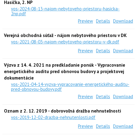
Hasička, 2. NP
vos-2024-08-13-najom-nebytoveho-priestoru-hasicka-
2np.pdf
Preview
Details
Download
Verejná obchodná súťaž - nájom nebytového priestoru v DK
vos-2021-08-03-najom-nebytoveho-priestoru-v-dk.pdf
Preview
Details
Download
Výzva z 14. 4. 2021 na predkladanie ponúk - Vypracovanie
energetického auditu pred obnovou budovy a projektovej
dokumentácie
vos-2021-04-14-vyzva-vypracovanie-energetického-auditu-
pred-obnovou-budovy.pdf
Preview
Details
Download
Oznam z 2. 12. 2019 - dobrovoľná dražba nehnuteľnosti
vos-2019-12-02-drazba-nehnutenlosti.pdf
Preview
Details
Download