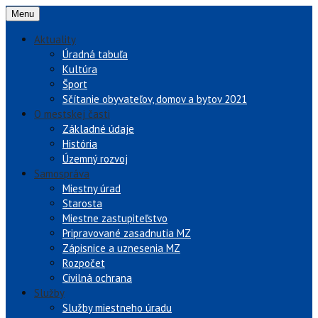
Menu
Aktuality
Úradná tabuľa
Kultúra
Šport
Sčítanie obyvateľov, domov a bytov 2021
O mestskej časti
Základné údaje
História
Územný rozvoj
Samospráva
Miestny úrad
Starosta
Miestne zastupiteľstvo
Pripravované zasadnutia MZ
Zápisnice a uznesenia MZ
Rozpočet
Civilná ochrana
Služby
Služby miestneho úradu