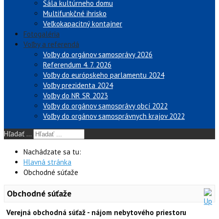
Sála kultúrneho domu
Multifunkčné ihrisko
Veľkokapacitný kontajner
Fotogaléria
Voľby a referendá
Voľby do orgánov samosprávy 2026
Referendum 4. 7. 2026
Voľby do európskeho parlamentu 2024
Voľby prezidenta 2024
Voľby do NR SR 2023
Voľby do orgánov samosprávy obcí 2022
Voľby do orgánov samosprávnych krajov 2022
Hľadať ...
Nachádzate sa tu:
Hlavná stránka
Obchodné súťaže
Obchodné súťaže
Verejná obchodná súťaž - nájom nebytového priestoru