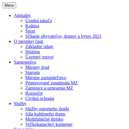
Menu
Aktuality
Úradná tabuľa
Kultúra
Šport
Sčítanie obyvateľov, domov a bytov 2021
O mestskej časti
Základné údaje
História
Územný rozvoj
Samospráva
Miestny úrad
Starosta
Miestne zastupiteľstvo
Pripravované zasadnutia MZ
Zápisnice a uznesenia MZ
Rozpočet
Civilná ochrana
Služby
Služby miestneho úradu
Sála kultúrneho domu
Multifunkčné ihrisko
Veľkokapacitný kontajner