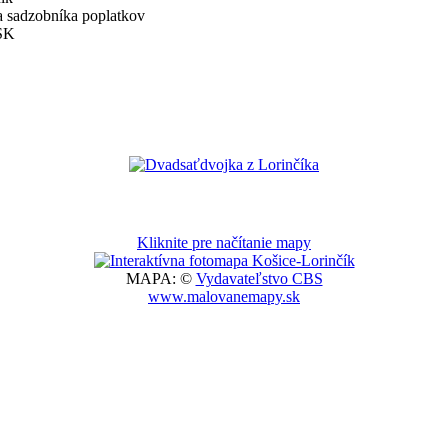
a sadzobníka poplatkov
KSK
Kliknite pre načítanie mapy
MAPA: ©
Vydavateľstvo CBS
www.malovanemapy.sk