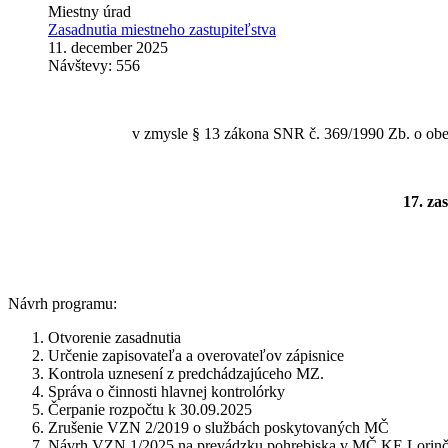
Miestny úrad
Zasadnutia miestneho zastupiteľstva
11. december 2025
Návštevy: 556
v zmysle § 13 zákona SNR č. 369/1990 Zb. o obec
17. za
Návrh programu:
Otvorenie zasadnutia
Určenie zapisovateľa a overovateľov zápisnice
Kontrola uznesení z predchádzajúceho MZ.
Správa o činnosti hlavnej kontrolórky
Čerpanie rozpočtu k 30.09.2025
Zrušenie VZN 2/2019 o službách poskytovaných MČ
Návrh VZN 1/2025 na prevádzku pohrebiska v MČ KE Lorinč