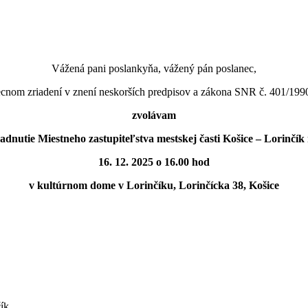
Vážená pani poslankyňa, vážený pán poslanec,
nom zriadení v znení neskorších predpisov a zákona SNR č. 401/1990
zvolávam
sadnutie Miestneho zastupiteľstva mestskej časti Košice – Lorinčík
16. 12. 2025 o 16.00 hod
v kultúrnom dome v Lorinčíku, Lorinčícka 38, Košice
ík