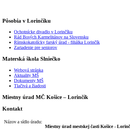
Pôsobia v Lorinčíku
Ochotnícke divadlo v Lorinčíku
Rád Bosých Karmelitánov na Slovensku
Rímskokatolícky farský úrad - filiálka Lorinčík
Zariadenie pre seniorov
Materská škola Slniečko
Webová stránka
Aktuality MŠ
Dokumenty MŠ
Tlačivá a žiadosti
Miestny úrad MČ Košice – Lorinčík
Kontakt
Názov a sídlo úradu:
Miestny úrad mestskej časti Košice - Lorin