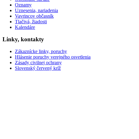
Oznamy
Uznesenia, nariadenia
Vavrincov občasník
Tlačivá, žiadosti
Kalendáre
Linky, kontakty
Zákaznícke linky, poruchy
Hlásenie poruchy verejného osvetlenia
Zásady civilnej ochrany
Slovenský červený kríž