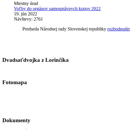
Miestny úrad
Voľby do orgánov samosprávnych krajov 2022
19. jún 2022
Návštevy: 2761
Predseda Národnej rady Slovenskej republiky
rozhodnutím
Dvadsaťdvojka z Lorinčíka
Fotomapa
Dokumenty