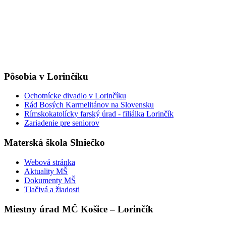
Pôsobia v Lorinčíku
Ochotnícke divadlo v Lorinčíku
Rád Bosých Karmelitánov na Slovensku
Rímskokatolícky farský úrad - filiálka Lorinčík
Zariadenie pre seniorov
Materská škola Slniečko
Webová stránka
Aktuality MŠ
Dokumenty MŠ
Tlačivá a žiadosti
Miestny úrad MČ Košice – Lorinčík