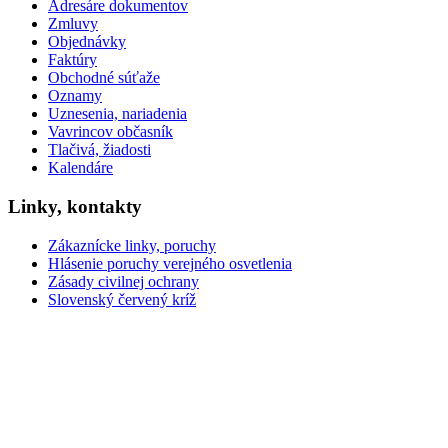
Adresáre dokumentov
Zmluvy
Objednávky
Faktúry
Obchodné súťaže
Oznamy
Uznesenia, nariadenia
Vavrincov občasník
Tlačivá, žiadosti
Kalendáre
Linky, kontakty
Zákaznícke linky, poruchy
Hlásenie poruchy verejného osvetlenia
Zásady civilnej ochrany
Slovenský červený kríž