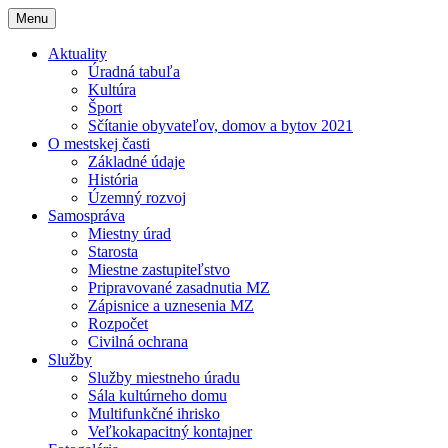
Menu
Aktuality
Úradná tabuľa
Kultúra
Šport
Sčítanie obyvateľov, domov a bytov 2021
O mestskej časti
Základné údaje
História
Územný rozvoj
Samospráva
Miestny úrad
Starosta
Miestne zastupiteľstvo
Pripravované zasadnutia MZ
Zápisnice a uznesenia MZ
Rozpočet
Civilná ochrana
Služby
Služby miestneho úradu
Sála kultúrneho domu
Multifunkčné ihrisko
Veľkokapacitný kontajner