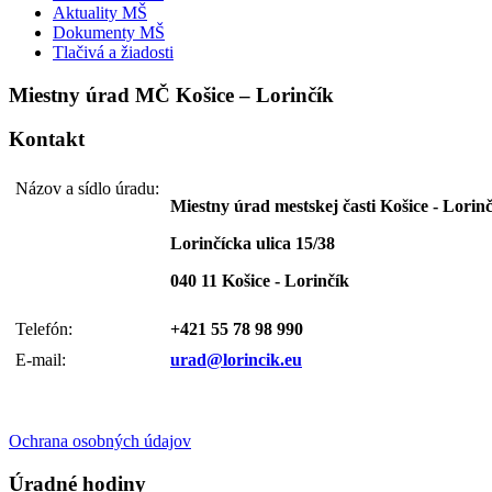
Aktuality MŠ
Dokumenty MŠ
Tlačivá a žiadosti
Miestny úrad MČ Košice – Lorinčík
Kontakt
Názov a sídlo úradu:
Miestny úrad mestskej časti Košice - Lorin
Lorinčícka ulica 15/38
040 11 Košice - Lorinčík
Telefón:
+421 55 78 98 990
E-mail:
urad@lorincik.eu
Ochrana osobných údajov
Úradné hodiny