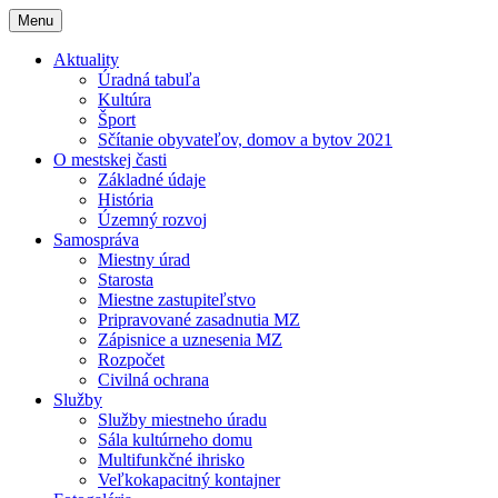
Menu
Aktuality
Úradná tabuľa
Kultúra
Šport
Sčítanie obyvateľov, domov a bytov 2021
O mestskej časti
Základné údaje
História
Územný rozvoj
Samospráva
Miestny úrad
Starosta
Miestne zastupiteľstvo
Pripravované zasadnutia MZ
Zápisnice a uznesenia MZ
Rozpočet
Civilná ochrana
Služby
Služby miestneho úradu
Sála kultúrneho domu
Multifunkčné ihrisko
Veľkokapacitný kontajner