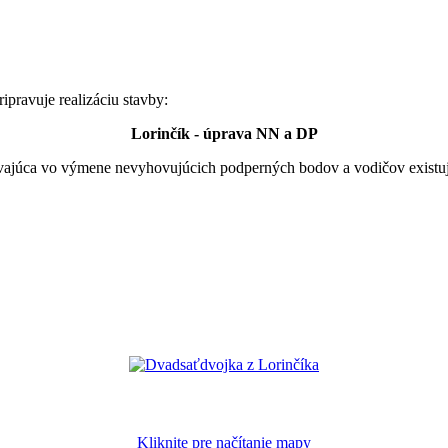
pravuje realizáciu stavby:
Lorinčík - úprava NN a DP
ívajúca vo výmene nevyhovujúcich podperných bodov a vodičov existu
Kliknite pre načítanie mapy