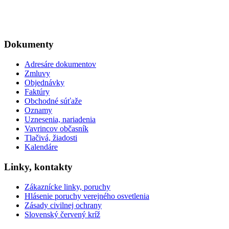
Dokumenty
Adresáre dokumentov
Zmluvy
Objednávky
Faktúry
Obchodné súťaže
Oznamy
Uznesenia, nariadenia
Vavrincov občasník
Tlačivá, žiadosti
Kalendáre
Linky, kontakty
Zákaznícke linky, poruchy
Hlásenie poruchy verejného osvetlenia
Zásady civilnej ochrany
Slovenský červený kríž