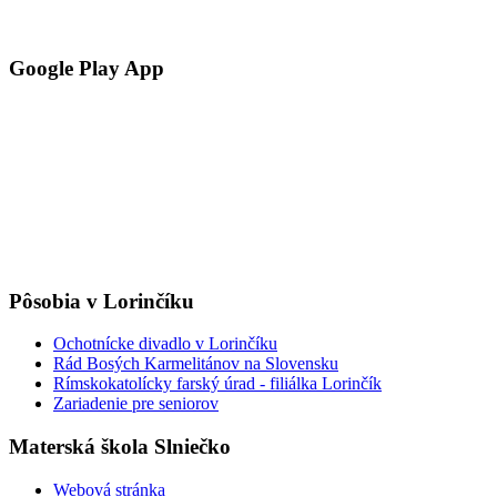
Google Play App
Pôsobia v Lorinčíku
Ochotnícke divadlo v Lorinčíku
Rád Bosých Karmelitánov na Slovensku
Rímskokatolícky farský úrad - filiálka Lorinčík
Zariadenie pre seniorov
Materská škola Slniečko
Webová stránka