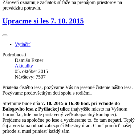
Zároveň oznamuje začiatok súťaže na prenájom priestorov na
prevádzku potravín.
Upracme si les 7. 10. 2015
Vytlačiť
Podrobnosti
Damián Exner
Aktuality
05. október 2015
Návštevy: 7507
Priatelia čistého lesa, pozývame Vás na jesenné čistenie nášho lesa.
Pozývame predovšetkým deti spolu s rodičmi.
Stretnutie bude dňa
7. 10. 2015 o 16.30 hod. pri vchode do
Balogovho lesa z Pytliackej ulice
(najvyššie miesto na Vyšnom
Lorinčíku, kde bude pristavený veľkokapacitný kontajner).
Prejdeme sa spoločne po lese a vyzbierame to, čo tam nepatrí. Teplý
čaj a vrecia na odpad zabezpečí Miestny úrad. Chuť pomôcť našej
prírode si musí priniesť každý sám.