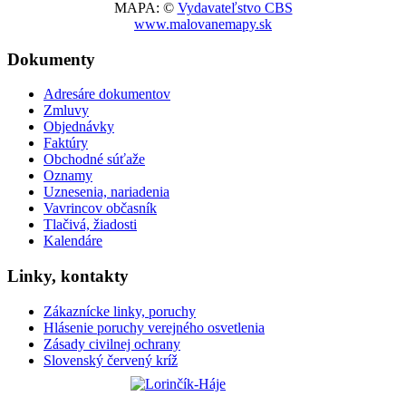
MAPA: ©
Vydavateľstvo CBS
www.malovanemapy.sk
Dokumenty
Adresáre dokumentov
Zmluvy
Objednávky
Faktúry
Obchodné súťaže
Oznamy
Uznesenia, nariadenia
Vavrincov občasník
Tlačivá, žiadosti
Kalendáre
Linky, kontakty
Zákaznícke linky, poruchy
Hlásenie poruchy verejného osvetlenia
Zásady civilnej ochrany
Slovenský červený kríž