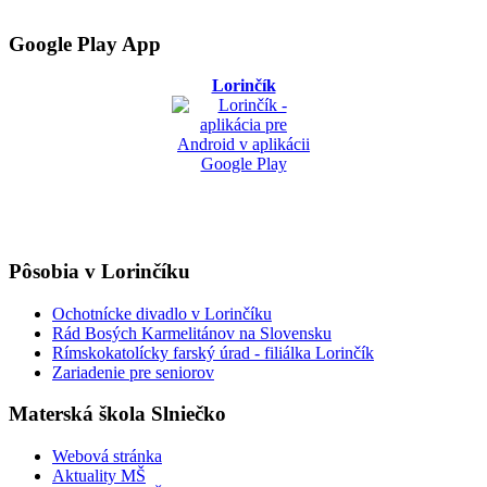
Google Play App
Lorinčík
Pôsobia v Lorinčíku
Ochotnícke divadlo v Lorinčíku
Rád Bosých Karmelitánov na Slovensku
Rímskokatolícky farský úrad - filiálka Lorinčík
Zariadenie pre seniorov
Materská škola Slniečko
Webová stránka
Aktuality MŠ