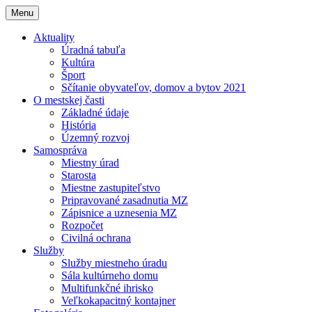
Menu
Aktuality
Úradná tabuľa
Kultúra
Šport
Sčítanie obyvateľov, domov a bytov 2021
O mestskej časti
Základné údaje
História
Územný rozvoj
Samospráva
Miestny úrad
Starosta
Miestne zastupiteľstvo
Pripravované zasadnutia MZ
Zápisnice a uznesenia MZ
Rozpočet
Civilná ochrana
Služby
Služby miestneho úradu
Sála kultúrneho domu
Multifunkčné ihrisko
Veľkokapacitný kontajner