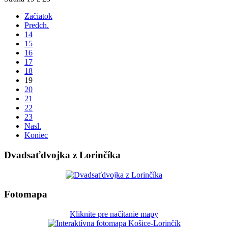
Začiatok
Predch.
14
15
16
17
18
19
20
21
22
23
Nasl.
Koniec
Dvadsaťdvojka z Lorinčíka
Fotomapa
Kliknite pre načítanie mapy