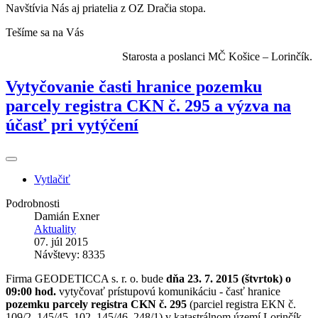
Navštívia Nás aj priatelia z OZ Dračia stopa.
Tešíme sa na Vás
Starosta a poslanci MČ Košice – Lorinčík.
Vytyčovanie časti hranice pozemku
parcely registra CKN č. 295 a výzva na
účasť pri vytýčení
Vytlačiť
Podrobnosti
Damián Exner
Aktuality
07. júl 2015
Návštevy: 8335
Firma GEODETICCA s. r. o. bude
dňa 23. 7. 2015 (štvrtok) o
09:00 hod.
vytyčovať prístupovú komunikáciu - časť hranice
pozemku parcely registra CKN č. 295
(parciel registra EKN č.
109/2, 145/45, 102, 145/46, 248/1) v katastrálnom území Lorinčík.