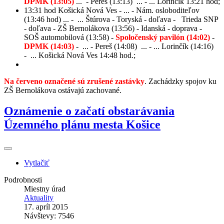
DPMK (13:05)
... - Pereš (13:13) ... - ... Lorinčík 13:21 hod;
13:31 hod Košická Nová Ves - ... - Nám. osloboditeľov
(13:46 hod) ... - ... Štúrova - Toryská - doľava - Trieda SNP
- doľava - ZŠ Bernolákova (13:56) - Idanská - doprava -
SOŠ automobilová (13:58) -
Spoločenský pavilón (14:02)
-
DPMK (14:03)
- ... - Pereš (14:08) ... - ... Lorinčík (14:16)
- ... Košická Nová Ves 14:48 hod.;
Na červeno označené sú zrušené zastávky
. Zachádzky spojov ku
ZŠ Bernolákova ostávajú zachované.
Oznámenie o začatí obstarávania
Územného plánu mesta Košice
Vytlačiť
Podrobnosti
Miestny úrad
Aktuality
17. apríl 2015
Návštevy: 7546