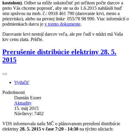
kostolom)
. Odber sa môže uskutočniť pri určitom počte darcov a
preto Vás chceme poprosiť, aby ste sa do 1.6.2015 nahlásili buď
sms správou na mob. č.: 0918 461 790 (darovanie krvi, meno a
priezvisko), alebo na pevnej linke 055/78 98 990. Viac informácií o
podmienkach darcu je
v tomto dokumente
.
Darovanie krvi nestojí darcov veľa, ale pre ľudí v núdzi má Vaša
krv cenu zlata. Príďte.
Prerušenie distribúcie elektriny 28. 5.
2015
Vytlačiť
Podrobnosti
Damián Exner
Aktuality
15. máj 2015
Návštevy: 7402
VDS informovala našu MČ o plánovanom prerušení distribúcie
elektriny
28. 5. 2015
v čase 7:20 - 14:30
na týchto uliciach: