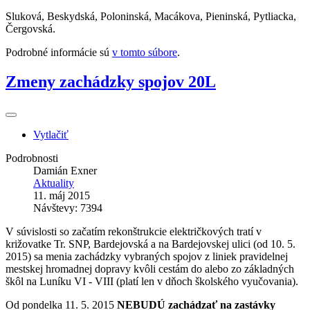
Sluková, Beskydská, Poloninská, Macákova, Pieninská, Pytliacka,
Čergovská.
Podrobné informácie sú
v tomto súbore
.
Zmeny zachádzky spojov 20L
Vytlačiť
Podrobnosti
Damián Exner
Aktuality
11. máj 2015
Návštevy: 7394
V súvislosti so začatím rekonštrukcie električkových tratí v
križovatke Tr. SNP, Bardejovská a na Bardejovskej ulici (od 10. 5.
2015) sa menia zachádzky vybraných spojov z liniek pravidelnej
mestskej hromadnej dopravy kvôli cestám do alebo zo základných
škôl na Luníku VI - VIII (platí len v dňoch školského vyučovania).
Od pondelka 11. 5. 2015
NEBUDÚ zachádzať na zastávky