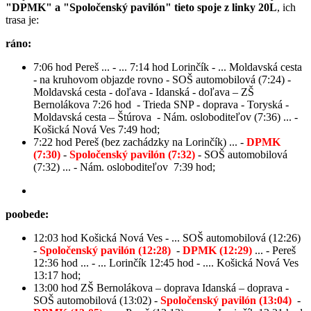
"DPMK" a "Spoločenský pavilón" tieto spoje z linky 20L
, ich
trasa je:
ráno:
7:06 hod Pereš ... - ... 7:14 hod Lorinčík - ... Moldavská cesta
- na kruhovom objazde rovno - SOŠ automobilová (7:24) -
Moldavská cesta - doľava - Idanská - doľava – ZŠ
Bernolákova 7:26 hod - Trieda SNP - doprava - Toryská -
Moldavská cesta – Štúrova - Nám. osloboditeľov (7:36) ... -
Košická Nová Ves 7:49 hod;
7:22 hod Pereš (bez zachádzky na Lorinčík) ... -
DPMK
(7:30)
-
Spoločenský pavilón (7:32)
- SOŠ automobilová
(7:32) ... - Nám. osloboditeľov 7:39 hod;
poobede:
12:03 hod Košická Nová Ves - ... SOŠ automobilová (12:26)
-
Spoločenský pavilón (12:28)
-
DPMK (12:29)
... - Pereš
12:36 hod ... - ... Lorinčík 12:45 hod - .... Košická Nová Ves
13:17 hod;
13:00 hod ZŠ Bernolákova – doprava Idanská – doprava -
SOŠ automobilová (13:02) -
Spoločenský pavilón (13:04)
-