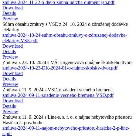
zmluva-2024-11-22-o-dielo-zimna-udrzba-dutment-jan.pdf
Download
Details
Preview
Súhrn obsahu zmluvy s VSE z 24. 10. 2024 o združenej dodávke
elektriny
zmluva-2024-10-24-suhrn-obsahu-zmluvy-o-zdruzenej-dodavke-
elektriny-VSE.pdf
Download
Details
Preview
Zmluva z 23. 10. 2024 s MŠ Turgenevova o nájme školského dvora
zmluva-2024-10-23-DK-2024-01-o-najme-skolsky-dvor.pdf
Download
Details
Preview
Zmluva z 11. 9. 2024 s VSD o zriadení vecného bremena
zmluva-2024-09-11-zriadenie-vecneho-bremena-VSD.pdf
Download
Details
Preview
Zmluva z 11. 9. 2024 s Line-s, s. r. o. o nájme nebytového priestoru
Hasička 2. poschodie.
zmluva-2024-09-11-najom-nebytoveho-priestoru-hasicka-2-p-line-
s.pdf