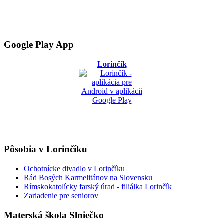
Google Play App
Lorinčík
Pôsobia v Lorinčíku
Ochotnícke divadlo v Lorinčíku
Rád Bosých Karmelitánov na Slovensku
Rímskokatolícky farský úrad - filiálka Lorinčík
Zariadenie pre seniorov
Materská škola Slniečko