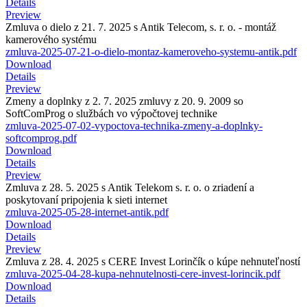
Details
Preview
Zmluva o dielo z 21. 7. 2025 s Antik Telecom, s. r. o. - montáž
kamerového systému
zmluva-2025-07-21-o-dielo-montaz-kameroveho-systemu-antik.pdf
Download
Details
Preview
Zmeny a doplnky z 2. 7. 2025 zmluvy z 20. 9. 2009 so
SoftComProg o službách vo výpočtovej technike
zmluva-2025-07-02-vypoctova-technika-zmeny-a-doplnky-
softcomprog.pdf
Download
Details
Preview
Zmluva z 28. 5. 2025 s Antik Telekom s. r. o. o zriadení a
poskytovaní pripojenia k sieti internet
zmluva-2025-05-28-internet-antik.pdf
Download
Details
Preview
Zmluva z 28. 4. 2025 s CERE Invest Lorinčík o kúpe nehnuteľností
zmluva-2025-04-28-kupa-nehnutelnosti-cere-invest-lorincik.pdf
Download
Details