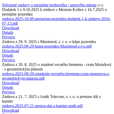
Nájomné zmluvy o prenájme hrobového / urnového miesta
(11)
Dodatok 1 z 9.10.2025 k zmluve s Mestom Košice z 16.7.2025 o
prenájme pozemku
zmluva-2025-10-09-prenajom-pozemku-dodatok-1-k-zmluve-2016-
07-13.pdf
Download
Details
Preview
Zmluva z 29. 9. 2025 s Maxinreal, s. r. o. o kúpe pozemku
zmluva-2025-09-29-kupa-pozemku-Maxinreal-s-r-o.pdf
Download
Details
Preview
Zmluva z 20. 8. 2025 o zriadení vecného bremena - cesta Morušová
- s geometrickým plánom
zmluva-2025-08-20-zriadenie-vecneho-bremena-cesta-morusova-s-
geometrickym-planom.pdf
Download
Details
Preview
Zmluva z 21. 7. 2025 s Antik Telecom, s. r. o. o prenose dát z
kamier
zmluva-2025-07-21-prenos-dat-z-kamier-antik.pdf
Download