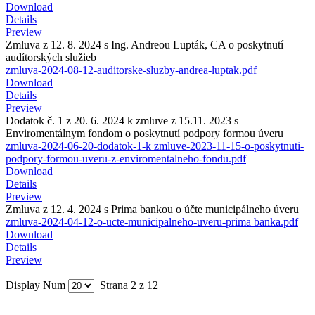
Download
Details
Preview
Zmluva z 12. 8. 2024 s Ing. Andreou Lupták, CA o poskytnutí
audítorských služieb
zmluva-2024-08-12-auditorske-sluzby-andrea-luptak.pdf
Download
Details
Preview
Dodatok č. 1 z 20. 6. 2024 k zmluve z 15.11. 2023 s
Enviromentálnym fondom o poskytnutí podpory formou úveru
zmluva-2024-06-20-dodatok-1-k zmluve-2023-11-15-o-poskytnuti-
podpory-formou-uveru-z-enviromentalneho-fondu.pdf
Download
Details
Preview
Zmluva z 12. 4. 2024 s Prima bankou o účte municipálneho úveru
zmluva-2024-04-12-o-ucte-municipalneho-uveru-prima banka.pdf
Download
Details
Preview
Display Num
Strana 2 z 12