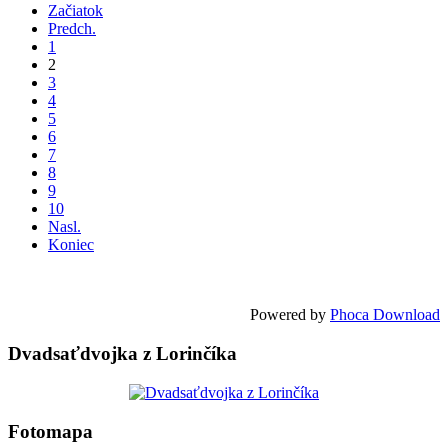
Začiatok
Predch.
1
2
3
4
5
6
7
8
9
10
Nasl.
Koniec
Powered by
Phoca Download
Dvadsaťdvojka z Lorinčíka
Fotomapa