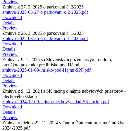
Preview
Zmluva z 27. 3. 2025 o parkovaní č. 2/2025
zmluva-2025-03-27-o-parkovani-c-2-2025.pdf
Download
Details
Preview
Zmluva z 26. 3. 2025 o parkovaní č. 1/2025
zmluva-2025-03-26-o-parkovani-c-1-2025.pdf
Download
Details
Preview
Zmluva z 9. 1. 2025 so Slovenským pozemkovým fondom,
prenájom pozemku pre ihrisko pod Hájmi
zmluva-2025-01-09-ihrisko-pod-Hajmi-SPF.pdf
Download
Details
Preview
Zmluva z 9. 12. 2024 s SK racing o nájme nebytových priestorov -
plechového skladu
zmluva-2024-12-09-najom-plechovy-sklad-SK-racing.pdf
Download
Details
Preview
Zmluva o dielo z 22. 11. 2024 s Jánom Ďutmentom, zimná údržba
2024-2025.pdf