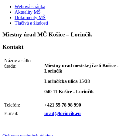
Webová stránka
Aktuality MŠ
Dokumenty MŠ
Tlačivá a žiadosti
Miestny úrad MČ Košice – Lorinčík
Kontakt
Názov a sídlo
Miestny úrad mestskej časti Košice -
úradu:
Lorinčík
Lorinčícka ulica 15/38
040 11 Košice - Lorinčík
Telefón:
+421 55 78 98 990
E-mail:
urad@lorincik.eu
Ochrana osobných údajov