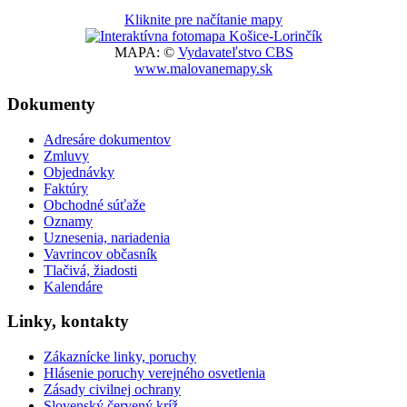
Kliknite pre načítanie mapy
MAPA: ©
Vydavateľstvo CBS
www.malovanemapy.sk
Dokumenty
Adresáre dokumentov
Zmluvy
Objednávky
Faktúry
Obchodné súťaže
Oznamy
Uznesenia, nariadenia
Vavrincov občasník
Tlačivá, žiadosti
Kalendáre
Linky, kontakty
Zákaznícke linky, poruchy
Hlásenie poruchy verejného osvetlenia
Zásady civilnej ochrany
Slovenský červený kríž