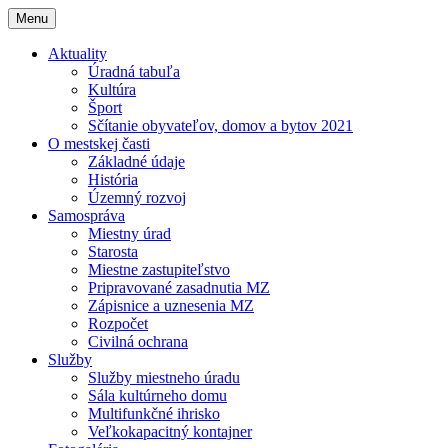
Menu
Aktuality
Úradná tabuľa
Kultúra
Šport
Sčítanie obyvateľov, domov a bytov 2021
O mestskej časti
Základné údaje
História
Územný rozvoj
Samospráva
Miestny úrad
Starosta
Miestne zastupiteľstvo
Pripravované zasadnutia MZ
Zápisnice a uznesenia MZ
Rozpočet
Civilná ochrana
Služby
Služby miestneho úradu
Sála kultúrneho domu
Multifunkčné ihrisko
Veľkokapacitný kontajner